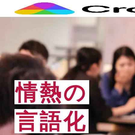
情熱の
言語化